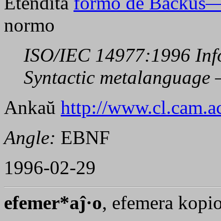
Etendita
formo de Backus
normo
ISO/IEC 14977:1996 Inf
Syntactic metalanguage
Ankaŭ
http://www.cl.cam.a
Angle:
EBNF
1996-02-29
efemer*aĵ·o
, efemera kop