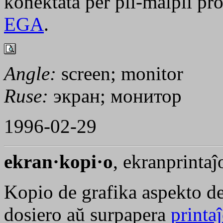
konektata per pli-malpli p
EGA
.
Angle:
screen; monitor
Ruse:
экран; монитор
1996-02-29
ekran·kopi·o
, ekranprinta
Kopio de grafika aspekto de
dosiero aŭ surpapera
printa