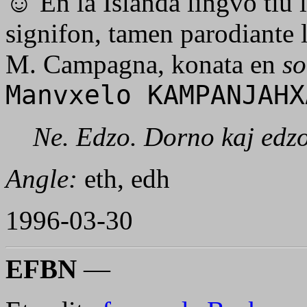
☺
En la Islanda lingvo tiu 
signifon, tamen parodiante
M. Campagna, konata en
so
Manvxelo KAMPANJAH
Ne. Edzo. Dorno kaj edzo
Angle:
eth, edh
1996-03-30
EFBN
—