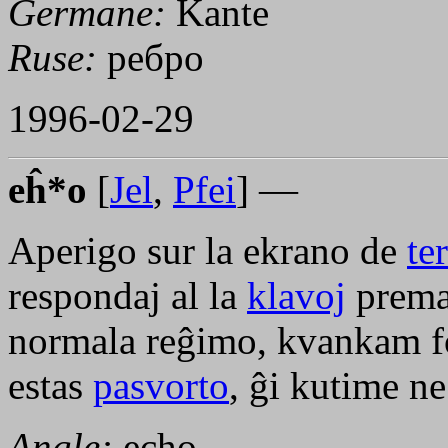
Germane:
Kante
Ruse:
ребро
1996-02-29
eĥ*o
[
Jel
,
Pfei
] —
Aperigo sur la ekrano de
te
respondaj al la
klavoj
premat
normala reĝimo, kvankam fo
estas
pasvorto
, ĝi kutime ne
Angle:
echo