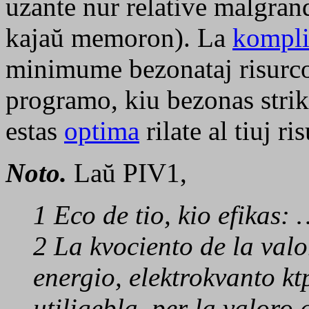
uzante nur relative malgra
kajaŭ memoron). La
kompli
minimume bezonataj risurcoj
programo, kiu bezonas strik
estas
optima
rilate al tiuj ri
Noto.
Laŭ PIV1,
1
Eco de tio, kio efikas:
2
La kvociento de la val
energio, elektrokvanto ktp
utiligebla, per la valoro 