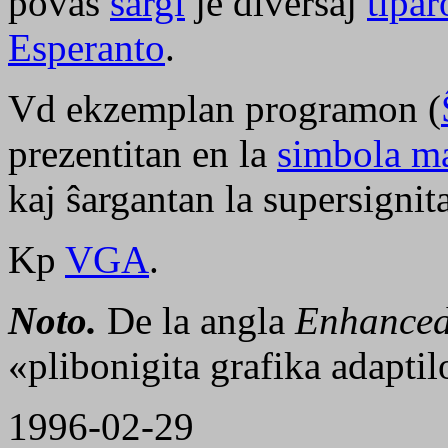
povas
ŝargi
je diversaj
tipar
Esperanto
.
Vd ekzemplan programon (
prezentitan en la
simbola m
kaj ŝargantan la supersignit
Kp
VGA
.
Noto.
De la angla
Enhanced
«plibonigita grafika adaptil
1996-02-29