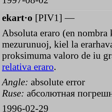
ekart·o
[PIV1] —
Absoluta eraro (en nombra k
mezurunuoj, kiel la erarhava
proksimuma valoro de iu gr
relativa eraro
.
Angle:
absolute error
Ruse:
абсолютная погрешн
1996-02-29