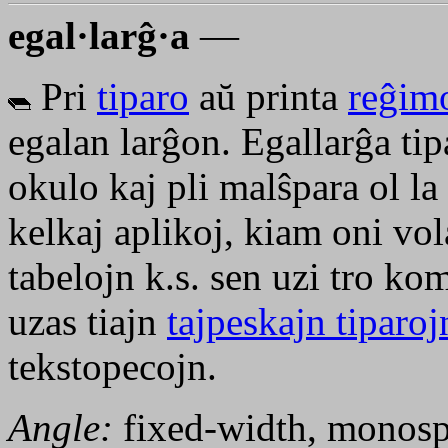
egal·larĝ·a
—
Pri
tiparo
aŭ printa
reĝim
egalan larĝon. Egallarĝa tip
okulo kaj pli malŝpara ol la
kelkaj aplikoj, kiam oni vol
tabelojn k.s. sen uzi tro kom
uzas tiajn
tajpeskajn tiparoj
tekstopecojn.
Angle:
fixed-width, monos