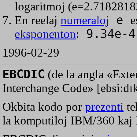
logaritmoj (
e=2.718281
En reelaj
numeraloj
e
e
eksponenton
:
9.34e-
1996-02-29
EBCDIC
(de la angla «Ext
Interchange Code»
[ebsi:dɪ
Okbita kodo por
prezenti
te
la komputiloj IBM/360 kaj