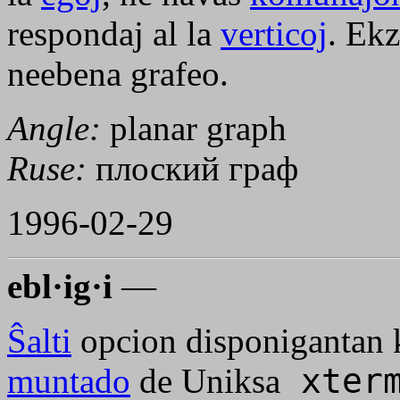
respondaj al la
verticoj
. Ek
neebena grafeo.
Angle:
planar graph
Ruse:
плоский граф
1996-02-29
ebl·ig·i
—
Ŝalti
opcion disponigantan
muntado
de Uniksa
xter