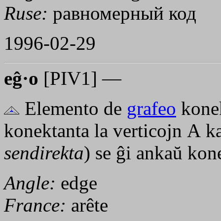
Ruse:
равномерный код
1996-02-29
eĝ·o
[PIV1] —
Elemento de
grafeo
konek
konektanta la verticojn
A
k
sendirekta
) se ĝi ankaŭ ko
Angle:
edge
France:
arête