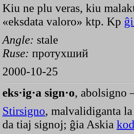
Kiu ne plu veras, kiu malak
«eksdata valoro» ktp. Kp
ĝi
Angle:
stale
Ruse:
протухший
2000-10-25
eks·ig·a sign·o
, abolsigno
Stirsigno
, malvalidiganta la
da tiaj signoj; ĝia Askia
ko