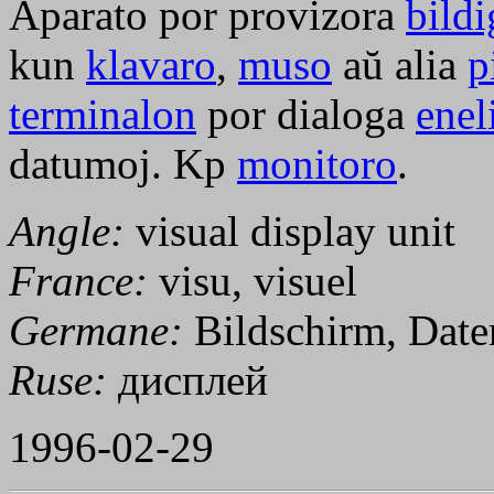
Aparato por provizora
bild
kun
klavaro
,
muso
aŭ alia
p
terminalon
por dialoga
enel
datumoj. Kp
monitoro
.
Angle:
visual display unit
France:
visu, visuel
Germane:
Bildschirm, Daten
Ruse:
дисплей
1996-02-29