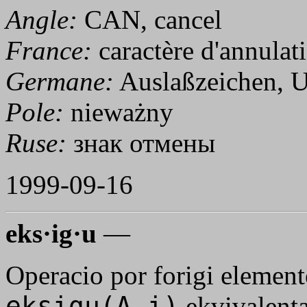
Angle:
CAN, cancel
France:
caractère d'annulat
Germane:
Auslaßzeichen, U
Pole:
nieważny
Ruse:
знак отмены
1999-09-16
eks·ig·u
—
Operacio por forigi elemen
eksigu(A,i)
ekvivalenta