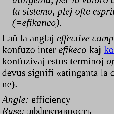
la sistemo, plej ofte esp
(=
efikanco
).
Laŭ la anglaj
effective comp
konfuzo inter
efikeco
kaj
ko
konfuzivaj estus terminoj
o
devus signifi «atinganta la 
ne).
Angle:
efficiency
Ruse:
эффективность