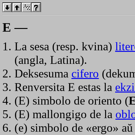
E —
La sesa (resp. kvina)
lite
(angla, Latina).
Deksesuma
cifero
(dekum
Renversita
E
estas la
ekz
(E) simbolo de oriento (
(E) mallongigo de la
obl
(e) simbolo de «ergo» aŭ 