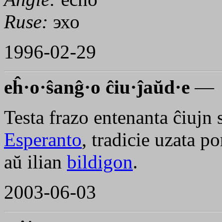
Ruse:
эхо
1996-02-29
eĥ·o·ŝanĝ·o ĉiu·ĵaŭd·e
—
Testa frazo entenanta ĉiujn
Esperanto
, tradicie uzata p
aŭ ilian
bildigon
.
2003-06-03