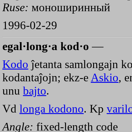
Ruse:
моноширинный
1996-02-29
egal·long·a kod·o
—
Kodo
ĵetanta samlongajn ko
kodantaĵojn; ekz-e
Askio
, 
unu
bajto
.
Vd
longa kodono
. Kp
varil
Angle:
fixed-length code