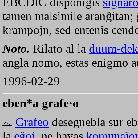
EBCDIC disponigis
signar
tamen malsimile aranĝitan; 
krampojn, sed entenis cend
Noto.
Rilato al la
duum-dek
angla nomo, estas enigmo aŭ
1996-02-29
eben*a grafe·o
—
Grafeo
desegnebla sur ebe
la
eĝoj
, ne havas
komunaĵo