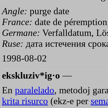
Angle:
purge date
France:
date de péremption,
Germane:
Verfalldatum, L
Ruse:
дата истечения срок
1998-08-02
ekskluziv*ig·o
—
En
paralelado
, metodoj gar
krita risurco
(ekz-e per
sema