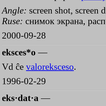
Angle:
screen shot, screen
Ruse:
снимок экрана, расп
2000-09-28
eksces*o
—
Vd ĉe
valoreksceso
.
1996-02-29
eks·dat·a
—