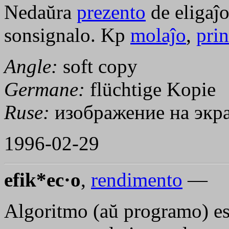
Nedaŭra
prezento
de eligaĵo
sonsignalo. Kp
molaĵo
,
prin
Angle:
soft copy
Germane:
flüchtige Kopie
Ruse:
изображение на экр
1996-02-29
efik*ec·o
,
rendimento
—
Algoritmo (aŭ programo) e