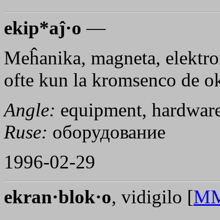
ekip*aĵ·o
—
Meĥanika, magneta, elektr
ofte kun la kromsenco de o
Angle:
equipment, hardwar
Ruse:
оборудование
1996-02-29
ekran·blok·o
, vidigilo [
M