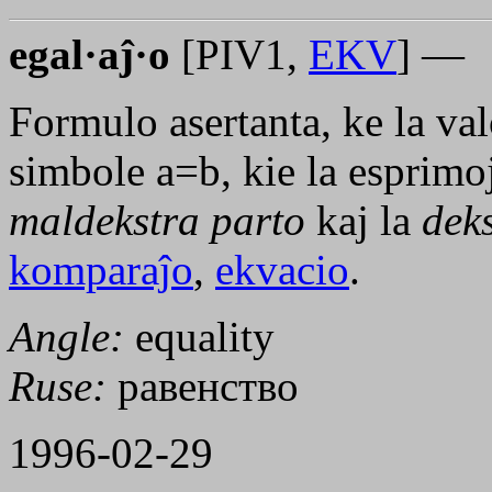
egal·aĵ·o
[PIV1,
EKV
] —
Formulo asertanta, ke la va
simbole
a=b
, kie la esprim
maldekstra parto
kaj la
dek
komparaĵo
,
ekvacio
.
Angle:
equality
Ruse:
равенство
1996-02-29