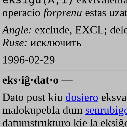
operacio
forprenu
estas uza
Angle:
exclude, EXCL; dele
Ruse:
исключить
1996-02-29
eks·iĝ·dat·o
—
Dato post kiu
dosiero
eksval
malokupebla dum
senrubig
datumstrukturo kie la eksiĝd