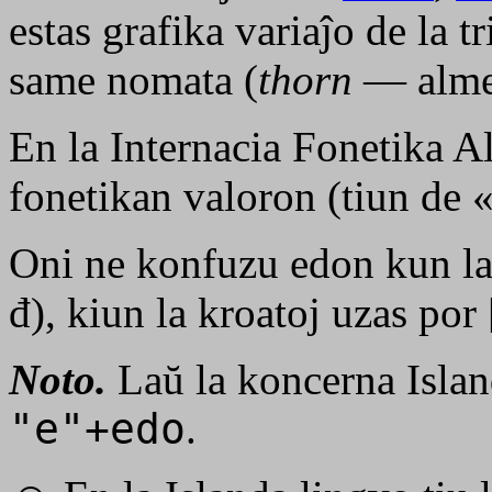
estas grafika variaĵo de la tr
same nomata (
thorn
— almen
En la Internacia Fonetika A
fonetikan valoron (tiun de 
Oni ne konfuzu edon kun la «
đ), kiun la kroatoj uzas por 
Noto.
Laŭ la koncerna Islan
"e"+edo
.