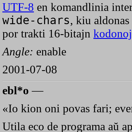
UTF-8
en komandlinia inter
wide-chars
, kiu aldonas
por trakti 16-bitajn
kodono
Angle:
enable
2001-07-08
ebl*o
—
«Io kion oni povas fari; ev
Utila eco de programa aŭ a