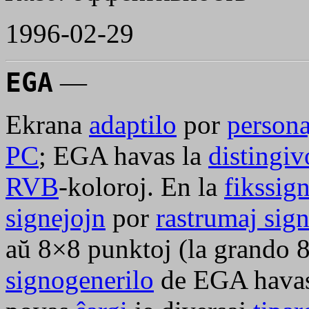
1996-02-29
EGA
—
Ekrana
adaptilo
por
persona
PC
; EGA havas la
distingi
RVB
-koloroj. En la
fikssig
signejojn
por
rastrumaj sig
aŭ 8×8 punktoj (la grando 
signogenerilo
de EGA havas