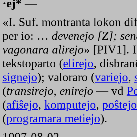
·ej*
—
«I. Suf. montranta lokon dif
per io: …
devenejo [Z]; sen
vagonara alirejo
» [PIV1]. 
tekstoparto (
elirejo
, disbra
signejo
); valoraro (
variejo
,
(
transirejo, enirejo
— vd
Pe
(
afiŝejo
,
komputejo
,
poŝtejo
(
programara metiejo
).
1997-08-02