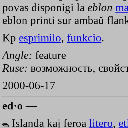
povas disponigi la
eblon
ma
eblon printi sur ambaŭ flank
Kp
esprimilo
,
funkcio
.
Angle:
feature
Ruse:
возможность, свойс
2000-06-17
ed·o
—
Islanda kaj feroa
litero
,
et