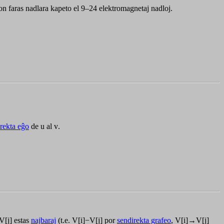
mon faras nadlara kapeto el 9–24 elektromagnetaj nadloj.
irekta eĝo
de
u
al
v
.
V[j]
estas
najbaraj
(t.e.
V[i]−V[j]
por
sendirekta grafeo
,
V[i]→V[j]