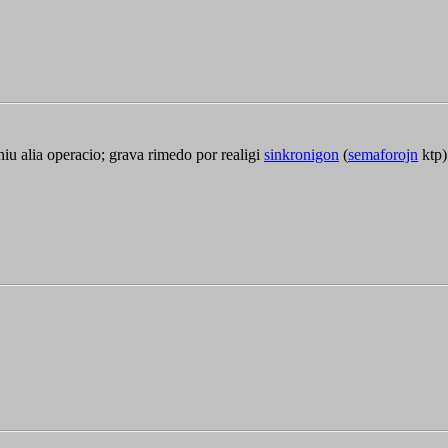
u alia operacio; grava rimedo por realigi
sinkronigon
(
semaforojn
ktp)