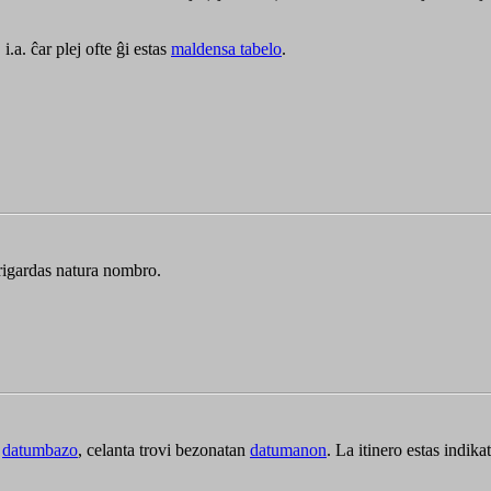
i.a. ĉar plej ofte ĝi estas
maldensa tabelo
.
rigardas natura nombro.
a
datumbazo
, celanta trovi bezonatan
datumanon
. La itinero estas indika