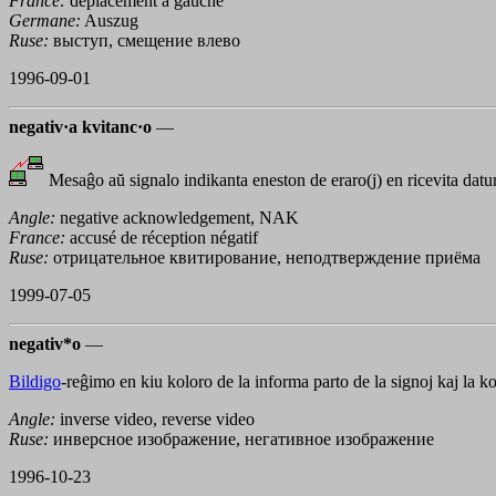
France:
déplacement à gauche
Germane:
Auszug
Ruse:
выступ, смещение влево
1996-09-01
negativ·a kvitanc·o
—
Mesaĝo aŭ signalo indikanta eneston de eraro(j) en ricevita da
Angle:
negative acknowledgement, NAK
France:
accusé de réception négatif
Ruse:
отрицательное квитирование, неподтверждение приёма
1999-07-05
negativ*o
—
Bildigo
-reĝimo en kiu koloro de la informa parto de la signoj kaj la ko
Angle:
inverse video, reverse video
Ruse:
инверсное изображение, негативное изображение
1996-10-23