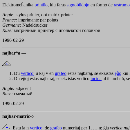
Elektromeĥanika
printilo
, kiu faras
signobildojn
en formo de
rastrumo
Angle:
stylus printer, dot matrix printer
France:
imprimante par points
Germane:
Nadeldrucker
Ruse:
матричный принтер с игольчатой головкой
1996-02-29
najbar*a
—
Du
verticoj
u
kaj
v
en
grafeo
estas najbaraj, se ekzistas
eĝo
kiu 
Du eĝoj estas najbaraj, se ekzistas vertico
incida
al ili ambaŭ; s
Angle:
adjacent
Ruse:
смежный
1996-02-29
najbar·matric·o
—
Estu la
n
verticoj
de
grafeo
numeritaj per
1, … n
; ĝia
vertica na