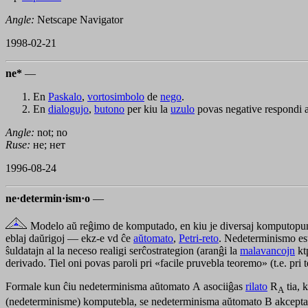
Angle:
Netscape Navigator
1998-02-21
ne*
—
En
Paskalo
,
vortosimbolo
de
nego
.
En
dialogujo
,
butono
per kiu la
uzulo
povas negative respondi 
Angle:
not; no
Ruse:
не; нет
1996-08-24
ne·determin·ism·o
—
Modelo aŭ reĝimo de komputado, en kiu je diversaj komputopunkto
eblaj daŭrigoj — ekz-e vd ĉe
aŭtomato
,
Petri-reto
. Nedeterminismo est
ŝuldatajn al la neceso realigi serĉostrategion (aranĝi la
malavancojn
kt
derivado. Tiel oni povas paroli pri «facile pruvebla teoremo» (t.e. pri
Formale kun ĉiu nedeterminisma aŭtomato
A
asociiĝas
rilato
R
tia, 
A
(nedeterminisme) komputebla, se nedeterminisma aŭtomato
B
akcepta