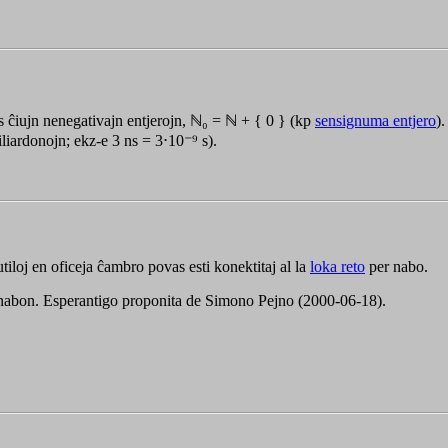
 ĉiujn nenegativajn entjerojn,
ℕ₀ = ℕ + { 0 }
(kp
sensignuma entjero
).
iliardonojn; ekz-e
3 ns = 3⋅10⁻⁹ s
).
tiloj en oficeja ĉambro povas esti konektitaj al la
loka reto
per nabo.
n nabon. Esperantigo proponita de Simono Pejno (2000-06-18).