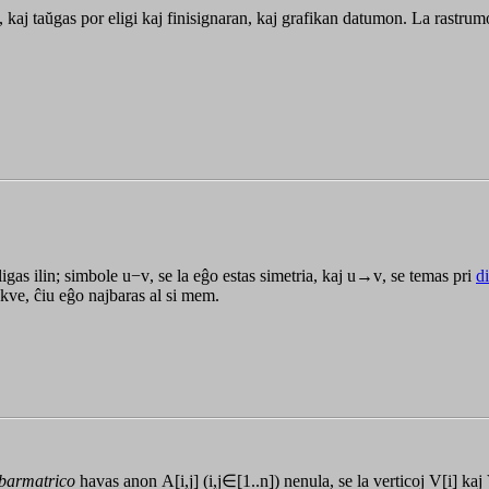
, kaj taŭgas por eligi kaj finisignaran, kaj grafikan datumon. La rastru
ligas ilin; simbole
u−v
, se la eĝo estas simetria, kaj
u→v
, se temas pri
d
ekve, ĉiu eĝo najbaras al si mem.
jbarmatrico
havas anon
A[i,j]
(i,j∈[1..n])
nenula, se la verticoj
V[i]
kaj