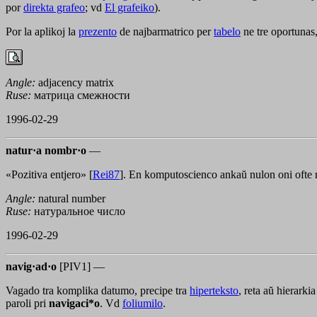
por
direkta grafeo
; vd
El grafeiko
).
Por la aplikoj la
prezento
de najbarmatrico per
tabelo
ne tre oportunas, 
Angle:
adjacency matrix
Ruse:
матрица смежности
1996-02-29
natur·a nombr·o
—
«Pozitiva entjero» [
Rei87
]. En komputoscienco ankaŭ nulon oni ofte 
Angle:
natural number
Ruse:
натуральное число
1996-02-29
navig·ad·o
[PIV1] —
Vagado tra komplika datumo, precipe tra
hiperteksto
, reta aŭ hierarki
paroli pri
navigaci*o
. Vd
foliumilo
.