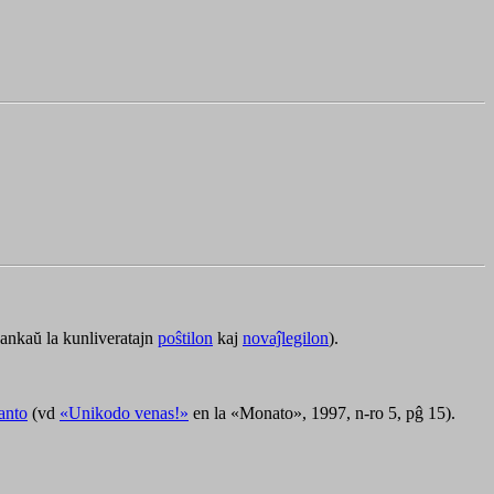
 ankaŭ la kunliveratajn
poŝtilon
kaj
novaĵlegilon
).
ranto
(vd
«Unikodo venas!»
en la «Monato», 1997, n-ro 5, pĝ 15).