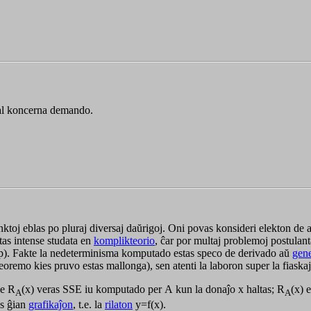
al koncerna demando.
j eblas po pluraj diversaj daŭrigoj. Oni povas konsideri elekton de aj
as intense studata en
komplikteorio
, ĉar por multaj problemoj postulan
p). Fakte la nedeterminisma komputado estas speco de derivado aŭ
gen
 teoremo kies pruvo estas mallonga), sen atenti la laboron super la fiask
ke
R
(x)
veras SSE iu komputado per
A
kun la donaĵo
x
haltas;
R
(x)
e
A
A
s ĝian
grafikaĵon
, t.e. la
rilaton
y=f(x)
.