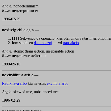
Angle:
nondeterminism
Ruse:
недетерминизм
1996-02-29
ne·dis·ig·ebl·a ag·o
—
Ω
∏ Sekvenco da operacioj kies plenumon rajtas interrompi neni
Iom simile en
datumbazoj
— vd
transakcio
.
Angle:
atomic (trans)action, inseparable action
Ruse:
неделимое действие
1999-09-10
ne·ekvilibr·a arb·o
—
Radikhava arbo
kiu ne estas
ekvilibra arbo
.
Angle:
skewed tree, unbalanced tree
1996-02-29