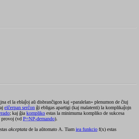
na el la eblaĵoj aŭ disbranĉigon kaj «paralelan» plenumon de ĉiuj
taj
elĉerpan serĉon
ĝi ebligas apartigi (kaj malatenti) la komplikaĵojn
erado
; kaj ĝia
kompliko
estas la minimuma kompliko de sukcesa
aj provoj (vd
P=NP-demando
).
stas
akceptata
de la aŭtomato
A
. Tiam
iea funkcio
f(x)
estas