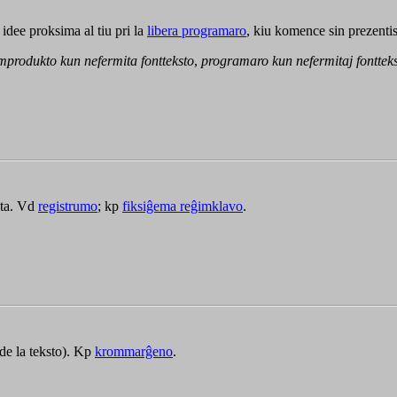
ee proksima al tiu pri la
libera programaro
, kiu komence sin prezentis 
produkto kun nefermita fontteksto
,
programaro kun nefermitaj fontteks
ata. Vd
registrumo
; kp
fiksiĝema reĝimklavo
.
 de la teksto). Kp
krommarĝeno
.