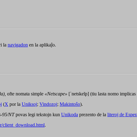
ri la
navigadon
en la aplikaĵo.
a),
ofte nomata simple
«Netscape»
[ˈnetskeĭp]
(tiu lasta nomo implicas
j
(
X
por la
Uniksoj
;
Vindozoj
;
Makintoŝo
).
-95/NT
povas legi tekstojn kun
Unikoda
prezento de la
literoj de Espe
r/client_download.html
.