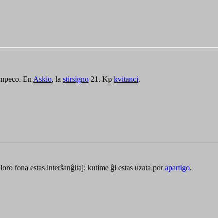
tumpeco. En
Askio
, la
stirsigno
21. Kp
kvitanci
.
loro fona estas interŝanĝitaj; kutime ĝi estas uzata por
apartigo
.