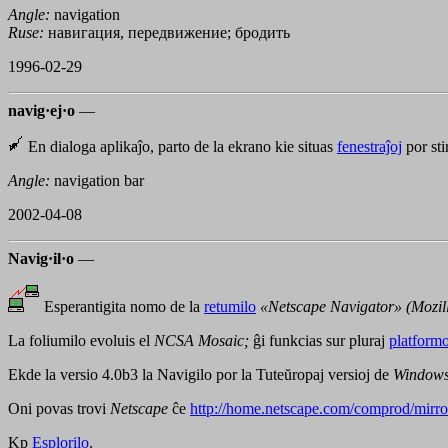
Angle:
navigation
Ruse:
навигация, передвижение; бродить
1996-02-29
navig·ej·o
—
En dialoga aplikaĵo, parto de la ekrano kie situas
fenestraĵoj
por sti
Angle:
navigation bar
2002-04-08
Navig·il·o
—
Esperantigita nomo de la
retumilo
«Netscape Navigator» (Mozill
La foliumilo evoluis el
NCSA Mosaic;
ĝi funkcias sur pluraj
platformo
Ekde la versio 4.0b3 la Navigilo por la Tuteŭropaj versioj de
Windows
Oni povas trovi
Netscape
ĉe
http://home.netscape.com/comprod/mirro
Kp
Esplorilo
.