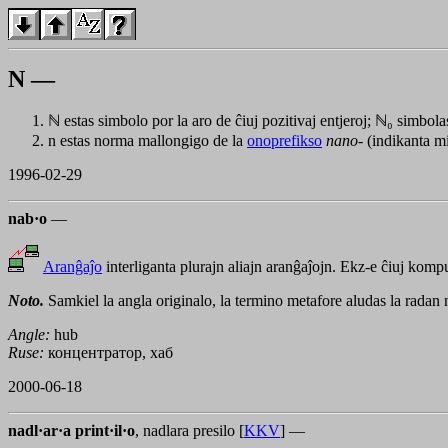
N —
ℕ estas simbolo por la aro de ĉiuj pozitivaj entjeroj;
ℕ₀
simbolas
n
estas norma mallongigo de la
onoprefikso
nano-
(indikanta m
1996-02-29
nab·o
—
Aranĝaĵo
interliganta plurajn aliajn aranĝaĵojn. Ekz-e ĉiuj kompu
Noto.
Samkiel la angla originalo, la termino metafore aludas la rada
Angle:
hub
Ruse:
концентратор, хаб
2000-06-18
nadl·ar·a print·il·o
, nadlara presilo [
KKV
] —