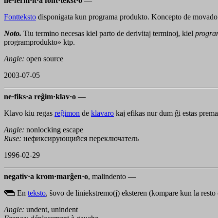
ne·ferm·it·a font·tekst·o
—
Fontteksto
disponigata kun programa produkto. Koncepto de movado id
Noto.
Tiu termino necesas kiel parto de derivitaj terminoj, kiel
program
programprodukto» ktp.
Angle:
open source
2003-07-05
ne·fiks·a reĝim·klav·o
—
Klavo kiu regas
reĝimon
de
klavaro
kaj efikas nur dum ĝi estas prem
Angle:
nonlocking escape
Ruse:
нефиксирующийся переключатель
1996-02-29
negativ·a krom·marĝen·o
, malindento —
En
teksto
, ŝovo de liniekstremo(j) eksteren (kompare kun la resto
Angle:
undent, unindent