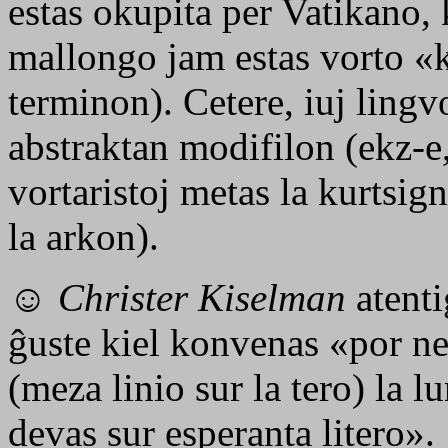
estas okupita per Vatikano, 
mallongo jam estas vorto «
terminon). Cetere, iuj lingv
abstraktan modifilon (ekz-e,
vortaristoj metas la kurtsig
la arkon).
☺
Christer Kiselman
atentig
ĝuste kiel konvenas «por ne
(meza linio sur la tero) la l
devas sur esperanta litero».