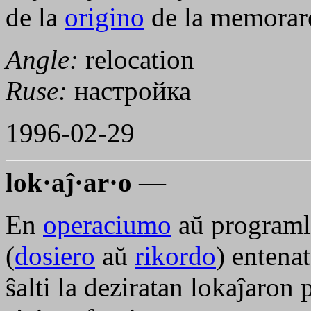
de la
origino
de la memorar
Angle:
relocation
Ruse:
настройка
1996-02-29
lok·aĵ·ar·o
—
En
operaciumo
aŭ programl
(
dosiero
aŭ
rikordo
) entena
ŝalti la deziratan lokaĵaron