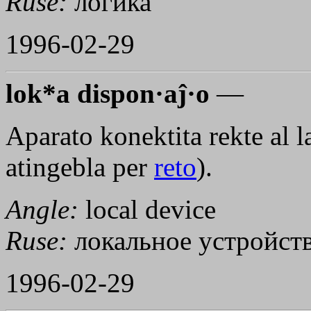
Ruse:
логика
1996-02-29
lok*a dispon·aĵ·o
—
Aparato konektita rekte al l
atingebla per
reto
).
Angle:
local device
Ruse:
локальное устройст
1996-02-29