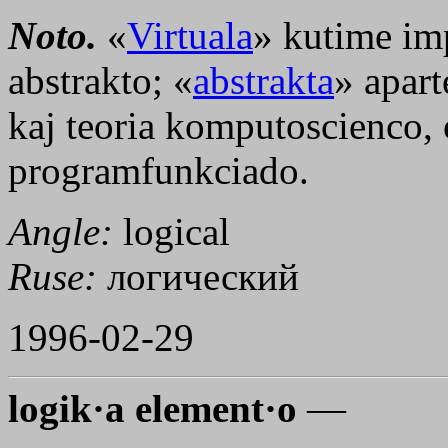
Noto.
«
Virtuala
» kutime imp
abstrakto; «
abstrakta
» apar
kaj teoria komputoscienco, o
programfunkciado.
Angle:
logical
Ruse:
логический
1996-02-29
logik·a element·o
—