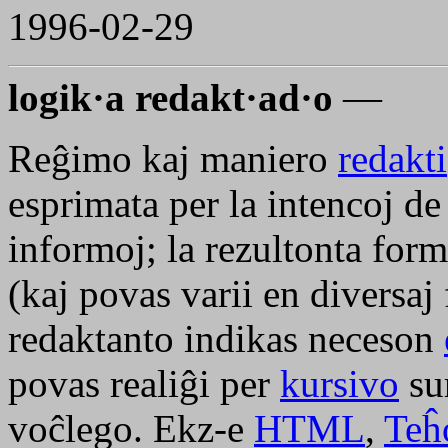
1996-02-29
logik·a redakt·ad·o
—
Reĝimo kaj maniero
redakti
esprimata per la intencoj de
informoj; la rezultonta form
(kaj povas varii en diversaj 
redaktanto indikas neceson
povas realiĝi per
kursivo
sur
voĉlego. Ekz-e
HTML
,
Teĥ