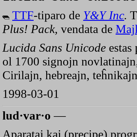
TTF
-tiparo de
Y&Y Inc
.
T
Plus! Pack,
vendata de
Majk
Lucida Sans Unicode
estas 
ol 1700 signojn novlatinajn,
Cirilajn, hebreajn, teĥnikaj
1998-03-01
lud·var·o
—
Aparataj kaj (precipe) prog