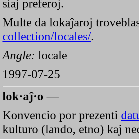
siaj preferoj.
Multe da lokaĵaroj trovebla
collection/locales/
.
Angle:
locale
1997-07-25
lok·aĵ·o
—
Konvencio por prezenti
da
kulturo (lando, etno) kaj n