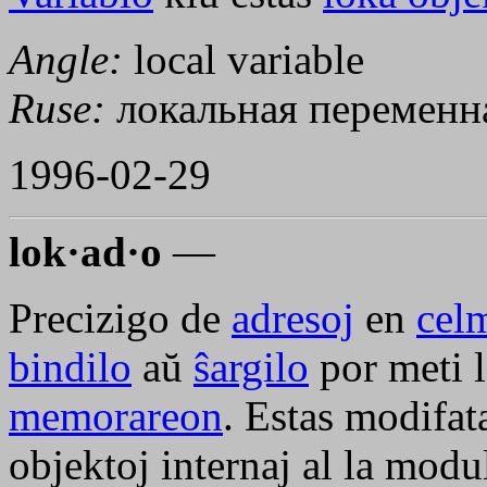
Angle:
local variable
Ruse:
локальная переменн
1996-02-29
lok·ad·o
—
Precizigo de
adresoj
en
cel
bindilo
aŭ
ŝargilo
por meti 
memorareon
. Estas modifata
objektoj internaj al la modul