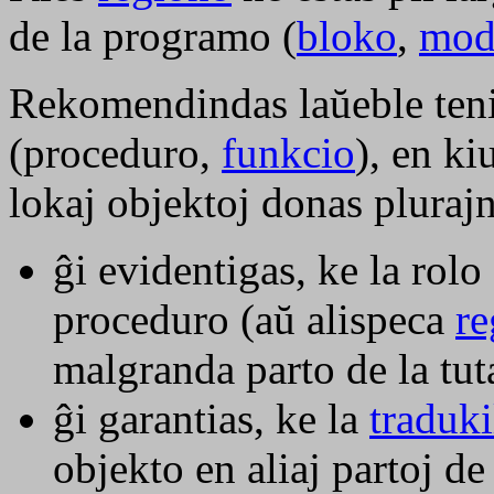
de la programo (
bloko
,
mod
Rekomendindas laŭeble teni
(proceduro,
funkcio
), en ki
lokaj objektoj donas pluraj
ĝi evidentigas, ke la rolo 
proceduro (aŭ alispeca
re
malgranda parto de la tu
ĝi garantias, ke la
traduki
objekto en aliaj partoj d