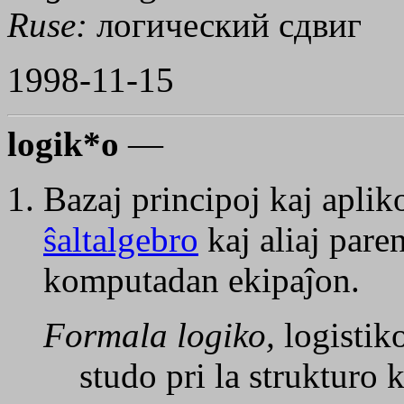
Ruse:
логический сдвиг
1998-11-15
logik*o
—
Bazaj principoj kaj aplik
ŝaltalgebro
kaj aliaj pare
komputadan ekipaĵon.
Formala logiko,
logistik
studo pri la strukturo 