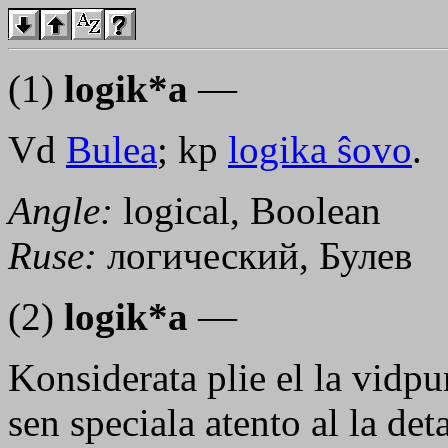
(1)
logik*a
—
Vd
Bulea
; kp
logika ŝovo
.
Angle:
logical, Boolean
Ruse:
логический, Булев
(2)
logik*a
—
Konsiderata plie el la vidpu
sen speciala atento al la det