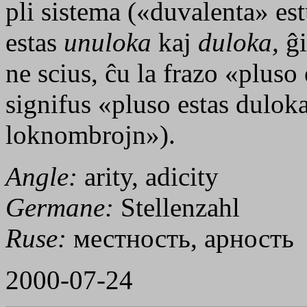
pli sistema («duvalenta» es
estas
unuloka
kaj
duloka,
ĝi
ne scius, ĉu la frazo «pluso
signifus «pluso estas dulo
loknombrojn»).
Angle:
arity, adicity
Germane:
Stellenzahl
Ruse:
местность, арность
2000-07-24