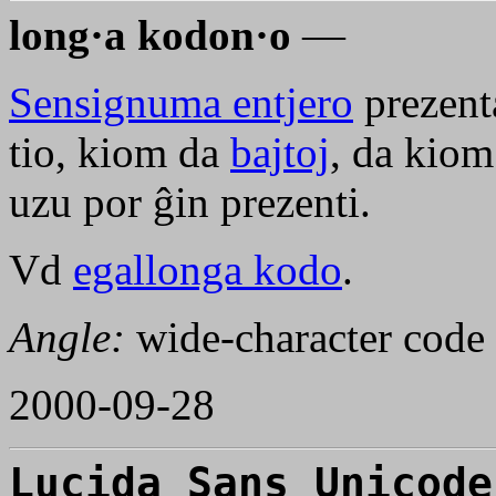
long·a kodon·o
—
Sensignuma entjero
prezent
tio, kiom da
bajtoj
, da kiom
uzu por ĝin prezenti.
Vd
egallonga kodo
.
Angle:
wide-character code
2000-09-28
Lucida Sans Unicode