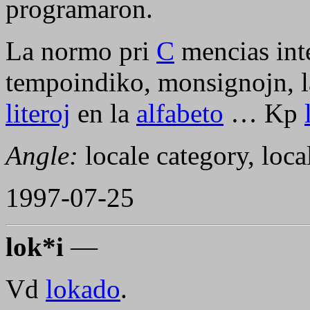
programaron.
La normo pri
C
mencias inte
tempoindiko, monsignojn, la
literoj
en la
alfabeto
… Kp
Angle:
locale category, loc
1997-07-25
lok*i
—
Vd
lokado
.