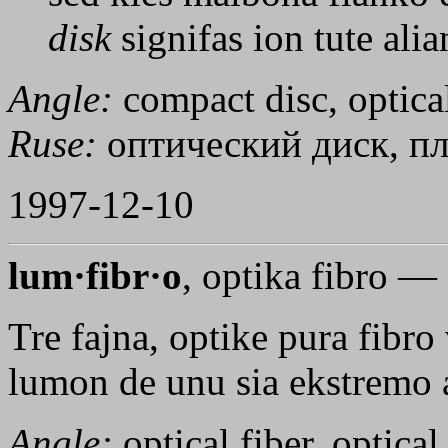
disk
signifas ion tute al
Angle:
compact disc, optica
Ruse:
оптический диск, пл
1997-12-10
lum·fibr·o
, optika fibro —
Tre fajna, optike pura fibro 
lumon de unu sia ekstremo al
Angle:
optical fiber, optical