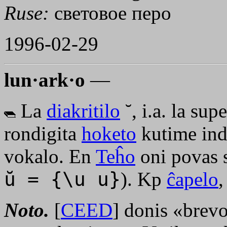
Ruse:
световое перо
1996-02-29
lun·ark·o
—
La
diakritilo
˘, i.a. la su
rondigita
hoketo
kutime ind
vokalo. En
Teĥo
oni povas 
ŭ = {\u u}
). Kp
ĉapelo
Noto.
[
CEED
] donis «brev