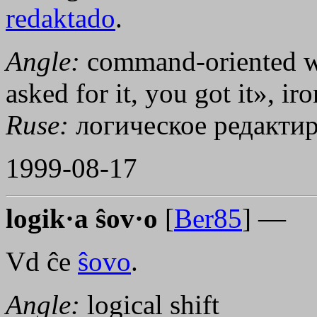
redaktado
.
Angle:
command-oriented w
asked for it, you got it», iro
Ruse:
логическое редакти
1999-08-17
logik·a ŝov·o
[
Ber85
] —
Vd ĉe
ŝovo
.
Angle:
logical shift