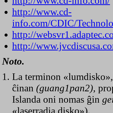
http://www.cd-info.com/
http://www.cd-
info.com/CDIC/Technolo
http://websvr1.adaptec.c
http://www.jvcdiscusa.co
Noto.
La terminon «lumdisko»,
ĉinan
(guang1pan2),
pro
Islanda oni nomas ĝin
ge
«laserradia disko»).