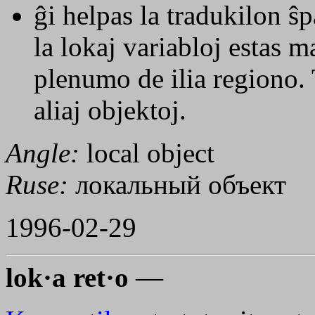
ĝi helpas la tradukilon 
la lokaj variabloj estas 
plenumo de ilia regiono.
aliaj objektoj.
Angle:
local object
Ruse:
локальный объект
1996-02-29
lok·a ret·o
—