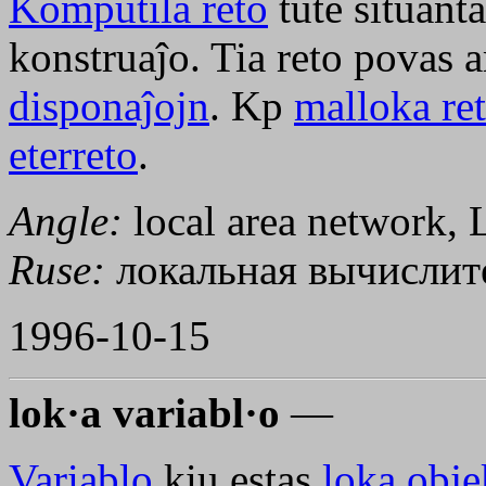
Komputila reto
tute situant
konstruaĵo. Tia reto povas 
disponaĵojn
. Kp
malloka re
eterreto
.
Angle:
local area network,
Ruse:
локальная вычислит
1996-10-15
lok·a variabl·o
—
Variablo
kiu estas
loka obje